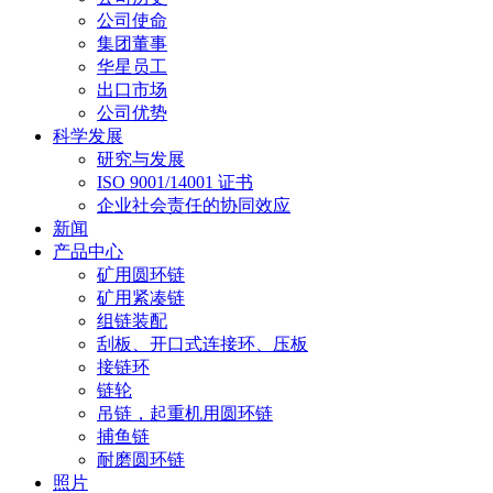
公司使命
集团董事
华星员工
出口市场
公司优势
科学发展
研究与发展
ISO 9001/14001 证书
企业社会责任的协同效应
新闻
产品中心
矿用圆环链
矿用紧凑链
组链装配
刮板、开口式连接环、压板
接链环
链轮
吊链，起重机用圆环链
捕鱼链
耐磨圆环链
照片