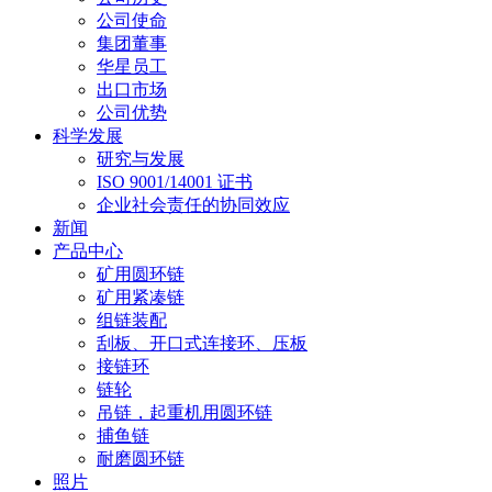
公司使命
集团董事
华星员工
出口市场
公司优势
科学发展
研究与发展
ISO 9001/14001 证书
企业社会责任的协同效应
新闻
产品中心
矿用圆环链
矿用紧凑链
组链装配
刮板、开口式连接环、压板
接链环
链轮
吊链，起重机用圆环链
捕鱼链
耐磨圆环链
照片