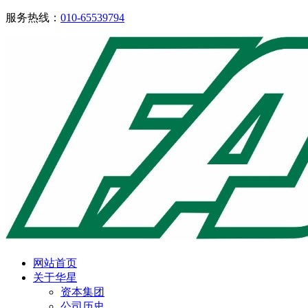
服务热线：
010-65539794
网站首页
关于华星
资本集团
公司历史