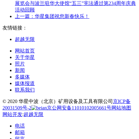
展览会与波兰驻华大使馆“五三”宪法通过第234周年庆典
活动回顾
上一篇：
华星集团祝您新春快乐！
友情链接：
超越无限
网站首页
关于华星
照片
新闻
多媒体
媒体报道
联系我们
© 2020 华星中波（北京）矿用设备及工具有限公司
京ICP备
20031509号-2
京公网安备11010102005661号
网站地图
网站开发
:
超越无限
电话
邮箱
留言